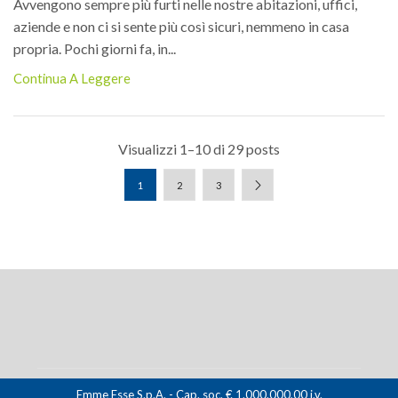
Avvengono sempre più furti nelle nostre abitazioni, uffici,
aziende e non ci si sente più così sicuri, nemmeno in casa
propria. Pochi giorni fa, in...
Continua A Leggere
Visualizzi 1–10 di 29 posts
1
2
3
Emme Esse S.p.A. - Cap. soc. € 1.000.000,00 i.v.