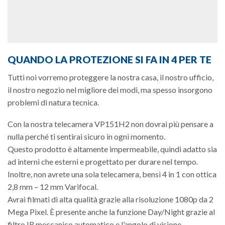
QUANDO LA PROTEZIONE SI FA IN 4 PER TE
Tutti noi vorremo proteggere la nostra casa, il nostro ufficio,
il nostro negozio nel migliore dei modi, ma spesso insorgono
problemi di natura tecnica.
Con la nostra telecamera VP151H2 non dovrai più pensare a
nulla perché ti sentirai sicuro in ogni momento.
Questo prodotto è altamente impermeabile, quindi adatto sia
ad interni che esterni e progettato per durare nel tempo.
Inoltre, non avrete una sola telecamera, bensì 4 in 1 con ottica
2,8 mm – 12 mm Varifocal.
Avrai filmati di alta qualità grazie alla risoluzione 1080p da 2
Mega Pixel. È presente anche la funzione Day/Night grazie al
filtro IR meccanico automatico e l’angolo di visione