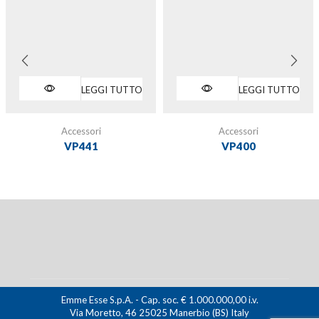
LEGGI TUTTO
LEGGI TUTTO
Accessori
Accessori
VP441
VP400
Emme Esse S.p.A. - Cap. soc. € 1.000.000,00 i.v.
Via Moretto, 46 25025 Manerbio (BS) Italy