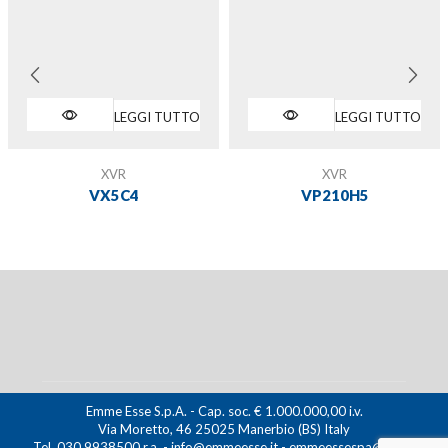
LEGGI TUTTO
LEGGI TUTTO
XVR
XVR
VX5C4
VP210H5
Emme Esse S.p.A. - Cap. soc. € 1.000.000,00 i.v.
Via Moretto, 46 25025 Manerbio (BS) Italy
Tel. 030 9938500 r.a. - info@emmeesse.it - emmeessespa@pec.it