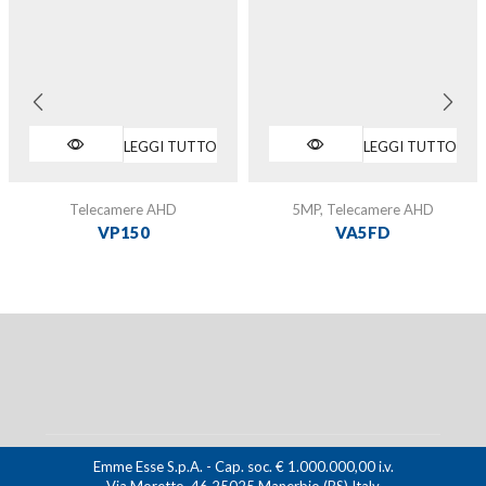
LEGGI TUTTO
LEGGI TUTTO
Telecamere AHD
5MP
,
Telecamere AHD
VP150
VA5FD
Emme Esse S.p.A. - Cap. soc. € 1.000.000,00 i.v.
Via Moretto, 46 25025 Manerbio (BS) Italy