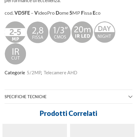
performance di eccellenza.
cod.
VD5FE
–
V
ideoPro
D
ome
5
MP
F
issa
E
co
Categorie
5/2MP
,
Telecamere AHD
SPECIFICHE TECNICHE
Prodotti Correlati