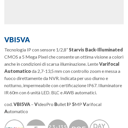
VBI5VA
Tecnologia IP con sensore 1/2,8”
Starvis Back-Illuminated
CMOS a 5 Mega Pixel che consente un ottima visione a colori
anche in condizioni di scarsa illuminazione. Lente
Varifocal
Automatico
da 2,7-13,5 mm con controllo zoom e messa a
fuoco direttamente da NVR. Indicata per uso diurno e
notturno, impermeabile con certificazione IP67. Illuminatore
IR 60m con 6 unità LED. BLC e AWB automatici.
cod.
VBI5VA
–
V
ideoPro
B
ullet
I
P
5
MP
V
arifocal
A
utomatico